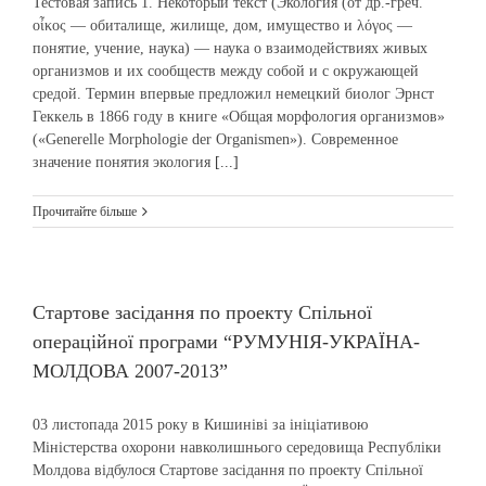
Тестовая запись 1. Некоторый текст (Эколо́гия (от др.-греч.
οἶκος — обиталище, жилище, дом, имущество и λόγος —
понятие, учение, наука) — наука о взаимодействиях живых
организмов и их сообществ между собой и с окружающей
средой. Термин впервые предложил немецкий биолог Эрнст
Геккель в 1866 году в книге «Общая морфология организмов»
(«Generelle Morphologie der Organismen»). Современное
значение понятия экология
[...]
Прочитайте більше
Стартове засідання по проекту Спільної
операційної програми “РУМУНІЯ-УКРАЇНА-
МОЛДОВА 2007-2013”
03 листопада 2015 року в Кишиніві за ініціативою
Міністерства охорони навколишнього середовища Республіки
Молдова відбулося Стартове засідання по проекту Спільної