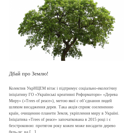
Дбай про Землю!
Колектив УкрНЦЕМ вітає і підтримує соціально-екологічну
ініціативу ГО «Українські креативні Реформатори» «Дерева
Миру» («Trees of peace»), метою якої є об’єднання людей
шляхом висадження дерев. Така акція сприяє озелененню
країн, очищенню планети Земля, укріплення миру в Україні.
Ініціатива «Trees of peace» започаткована в 2015 році і є
безстроковою: протягом року кожен може висадити дерево
будь-де: на
[...]