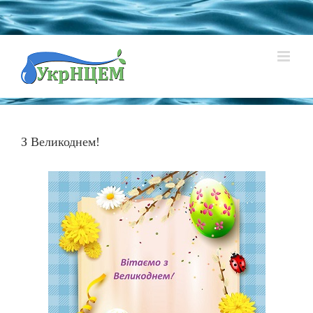
Skip
to
content
З Великоднем!