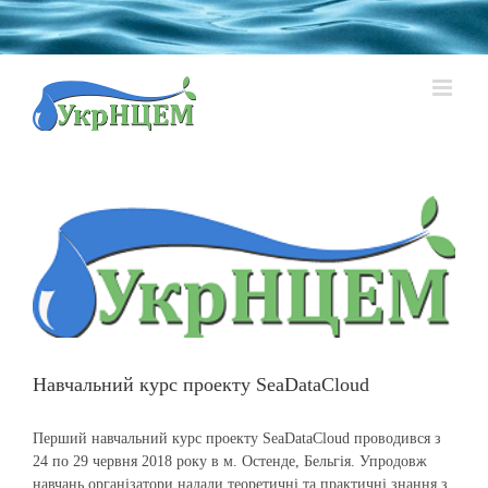
Skip
to
content
Навчальний курс проекту SeaDataCloud
Перший навчальний курс проекту SeaDataCloud проводився з
24 по 29 червня 2018 року в м. Остенде, Бельгія. Упродовж
навчань організатори надали теоретичні та практичні знання з