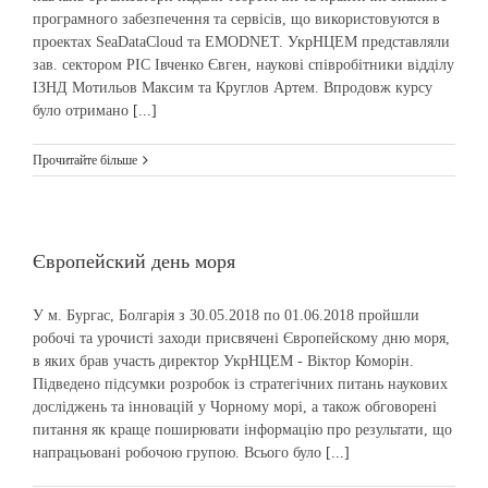
програмного забезпечення та сервісів, що використовуются в
проектах SeaDataCloud та EMODNET. УкрНЦЕМ представляли
зав. сектором РІС Івченко Євген, наукові співробітники відділу
ІЗНД Мотильов Максим та Круглов Артем. Впродовж курсу
було отримано
[...]
Прочитайте більше
Європейский день моря
У м. Бургас, Болгарія з 30.05.2018 по 01.06.2018 пройшли
робочі та урочисті заходи присвячені Європейскому дню моря,
в яких брав участь директор УкрНЦЕМ - Віктор Коморін.
Підведено підсумки розробок із стратегічних питань наукових
досліджень та інновацій у Чорному морі, а також обговорені
питання як краще поширювати інформацію про результати, що
напрацьовані робочою групою. Всього було
[...]