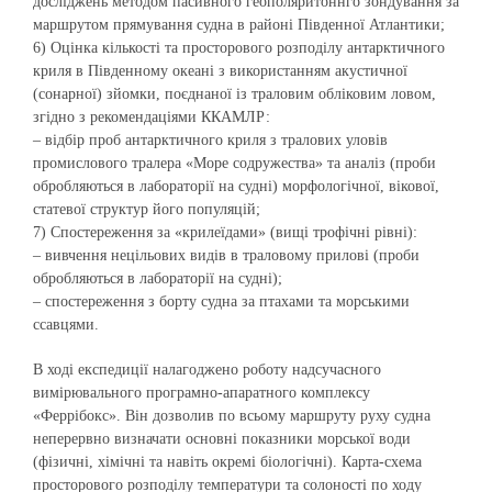
досліджень методом пасивного геополяритоннго зондування за
маршрутом прямування судна в районі Південної Атлантики;
6) Оцінка кількості та просторового розподілу антарктичного
криля в Південному океані з використанням акустичної
(сонарної) зйомки, поєднаної із траловим обліковим ловом,
згідно з рекомендаціями ККАМЛР:
– відбір проб антарктичного криля з тралових уловів
промислового тралера «Море содружества» та аналіз (проби
обробляються в лабораторії на судні) морфологічної, вікової,
статевої структур його популяцій;
7) Спостереження за «крилеїдами» (вищі трофічні рівні):
– вивчення нецільових видів в траловому прилові (проби
обробляються в лабораторії на судні);
– спостереження з борту судна за птахами та морськими
ссавцями.
В ході експедиції налагоджено роботу надсучасного
вимірювального програмно-апаратного комплексу
«Феррібокс». Він дозволив по всьому маршруту руху судна
неперервно визначати основні показники морської води
(фізичні, хімічні та навіть окремі біологічні). Карта-схема
просторового розподілу температури та солоності по ходу