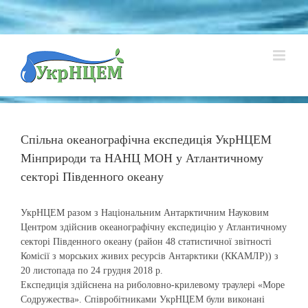
Skip
to
content
Спільна океанографічна експедиція УкрНЦЕМ
Мінприроди та НАНЦ МОН у Атлантичному
секторі Південного океану
УкрНЦЕМ разом з Національним Антарктичним Науковим
Центром здійснив океанографічну експедицію у Атлантичному
секторі Південного океану (район 48 статистичної звітності
Комісії з морських живих ресурсів Антарктики (ККАМЛР)) з
20 листопада по 24 грудня 2018 р.
Експедиція здійснена на риболовно-крилевому траулері «Море
Содружества». Співробітниками УкрНЦЕМ були виконані