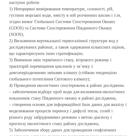
наступні роботи:
1) Неперервні вимірювання температури, солоності, рН,
густини морської води, вмісту в ній розчинних кисню і т.ін,
згідно вимог Глобальної Системи Спостереження Океану
(GOOS) та Системи Спостереження Південного Океану
(SOOS);
2) Визначення вертикальної термогалінної структури вод у
досліджуваних районах, а також одержання кількісних оцінок,
що характеризують їхню стратифікацію;
3) Вивчення змін термічного стану, вітрового режиму і
траєкторій переміщення циклонів у зв’язку з
довгоперіодичними змінами клімату (стійкою тенденцією
глобального потепління Світового клімату);
4) Проведення екологічних спостережень в районі досліджень:
– забезпечення відбору проб води для визначення екологічних
показників стану Південного океану в районі досліджень;
– створення основи для інформаційної бази даних для аналізу і
моделювання процесів переносу і дифузії тепла, солей і
різного роду забруднюючих речовин з метою діагнозу і
прогнозу екологічного стану району досліджень;
5) Забезпечення збору даних для проведення геофізичних