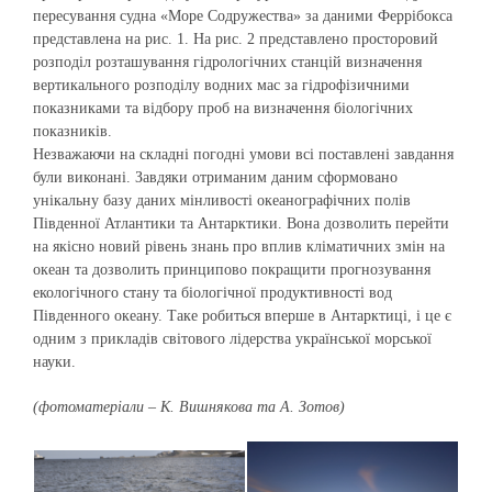
пересування судна «Море Содружества» за даними Феррібокса
представлена на рис. 1. На рис. 2 представлено просторовий
розподіл розташування гідрологічних станцій визначення
вертикального розподілу водних мас за гідрофізичними
показниками та відбору проб на визначення біологічних
показників.
Незважаючи на складні погодні умови всі поставлені завдання
були виконані. Завдяки отриманим даним сформовано
унікальну базу даних мінливості океанографічних полів
Південної Атлантики та Антарктики. Вона дозволить перейти
на якісно новий рівень знань про вплив кліматичних змін на
океан та дозволить принципово покращити прогнозування
екологічного стану та біологічної продуктивності вод
Південного океану. Таке робиться вперше в Антарктиці, і це є
одним з прикладів світового лідерства української морської
науки.
(фотоматеріали – К. Вишнякова та А. Зотов)