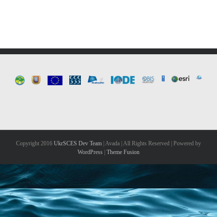
Copyright 2016
UkrSCES Dev Team
| Avada | All Rights Reserved | Powered by
WordPress
|
Theme Fusion