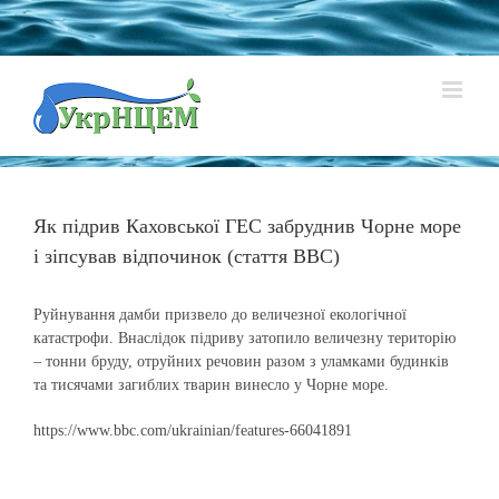
Skip
to
content
Як підрив Каховської ГЕС забруднив Чорне море
і зіпсував відпочинок (стаття BBC)
Руйнування дамби призвело до величезної екологічної
катастрофи. Внаслідок підриву затопило величезну територію
– тонни бруду, отруйних речовин разом з уламками будинків
та тисячами загиблих тварин винесло у Чорне море.
https://www.bbc.com/ukrainian/features-66041891