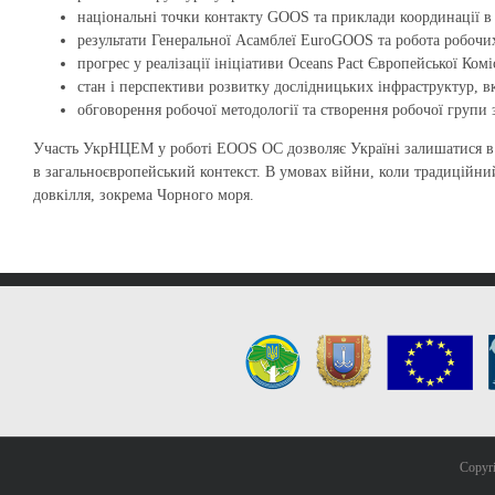
національні точки контакту GOOS та приклади координації в 
результати Генеральної Асамблеї EuroGOOS та робота робочи
прогрес у реалізації ініціативи Oceans Pact Європейської Коміс
стан і перспективи розвитку дослідницьких інфраструктур, в
обговорення робочої методології та створення робочої групи 
Участь УкрНЦЕМ у роботі EOOS OC дозволяє Україні залишатися в к
в загальноєвропейський контекст. В умовах війни, коли традиційн
довкілля, зокрема Чорного моря.
Copyr