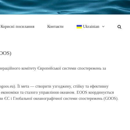
Корисні посилання
Контакти
Ukrainian
EOOS)
пераційного комітету Європейської системи спостережень за
rogoos.eu). Її мета — створити узгоджену, стійку та ефективну
» економіки та сталого управління океаном. EOOS координується
ми ЄС і Глобальної океанографічної системи спостережень (GOOS).