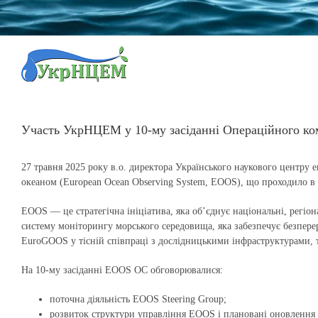
Skip
to
content
Участь УкрНЦЕМ у 10-му засіданні Операційного ко
27 травня 2025 року в.о. директора Українського наукового центру 
океаном (European Ocean Observing System, EOOS), що проходило в
EOOS — це стратегічна ініціатива, яка об’єднує національні, регіона
систему моніторингу морського середовища, яка забезпечує безпере
EuroGOOS у тісній співпраці з дослідницькими інфраструктурами, 
На 10-му засіданні EOOS OC обговорювалися:
поточна діяльність EOOS Steering Group;
розвиток структури управління EOOS і плановані оновлення 