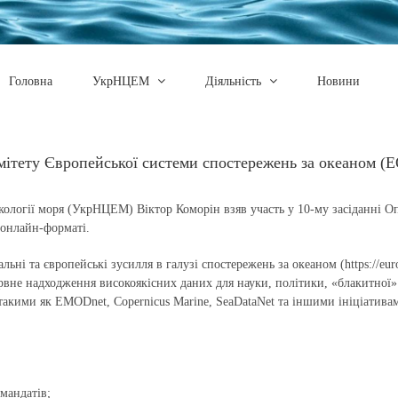
Головна
УкрНЦЕМ
Діяльність
Новини
мітету Європейської системи спостережень за океаном (
екології моря (УкрНЦЕМ) Віктор Коморін взяв участь у 10-му засіданні О
 онлайн-форматі.
льні та європейські зусилля в галузі спостережень за океаном (https://eu
рвне надходження високоякісних даних для науки, політики, «блакитної
такими як EMODnet, Copernicus Marine, SeaDataNet та іншими ініціатива
мандатів;