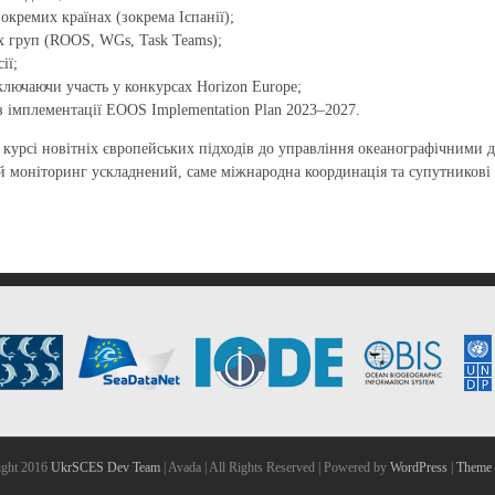
окремих країнах (зокрема Іспанії);
х груп (ROOS, WGs, Task Teams);
ії;
ключаючи участь у конкурсах Horizon Europe;
з імплементації EOOS Implementation Plan 2023–2027.
урсі новітніх європейських підходів до управління океанографічними да
ий моніторинг ускладнений, саме міжнародна координація та супутников
ight 2016
UkrSCES Dev Team
| Avada | All Rights Reserved | Powered by
WordPress
|
Theme 