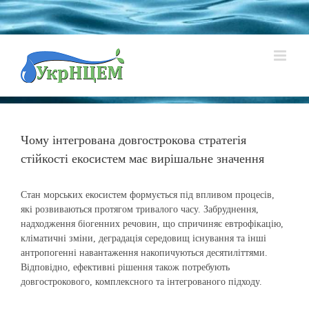
Skip
to
content
Чому інтегрована довгострокова стратегія
стійкості екосистем має вирішальне значення
Стан морських екосистем формується під впливом процесів,
які розвиваються протягом тривалого часу. Забруднення,
надходження біогенних речовин, що спричиняє евтрофікацію,
кліматичні зміни, деградація середовищ існування та інші
антропогенні навантаження накопичуються десятиліттями.
Відповідно, ефективні рішення також потребують
довгострокового, комплексного та інтегрованого підходу.