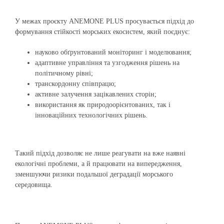
У межах проєкту ANEMONE PLUS просувається підхід до
формування стійкості морських екосистем, який поєднує:
науково обґрунтований моніторинг і моделювання;
адаптивне управління та узгодження рішень на
політичному рівні;
транскордонну співпрацю;
активне залучення зацікавлених сторін;
використання як природоорієнтованих, так і
інноваційних технологічних рішень.
Такий підхід дозволяє не лише реагувати на вже наявні
екологічні проблеми, а й працювати на випередження,
зменшуючи ризики подальшої деградації морського
середовища.